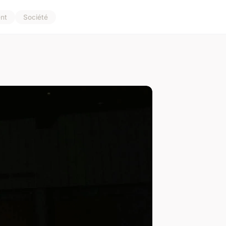
nt
Société