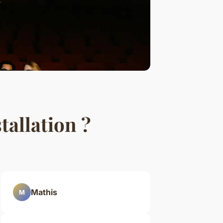
tallation ?
Mathis
M